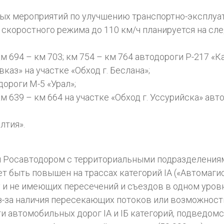
ных мероприятий по улучшению транспортно-эксплуа
скоростного режима до 110 км/ч планируется на сл
км 694 – км 703; км 754 – км 764 автодороги Р-217 «К
вказ» на участке «Обход г. Беслана»;
дороги М-5 «Урал»;
 км 639 – км 664 на участке «Обход г. Уссурийска» ав
лтия».
ы Росавтодором с территориальными подразделени
быть повышен на трассах категорий IА («Автомагистр
и не имеющих пересечений и съездов в одном уровн
з-за наличия пересекающих потоков или возможност
и автомобильных дорог IА и IБ категорий, подведом