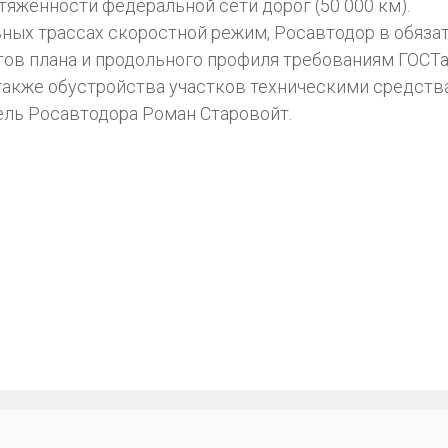
тяженности федеральной сети дорог (50 000 км).
ных трассах скоростной режим, Росавтодор в обяза
ов плана и продольного профиля требованиям ГОСТа 
также обустройства участков техническими средств
ель Росавтодора Роман Старовойт.