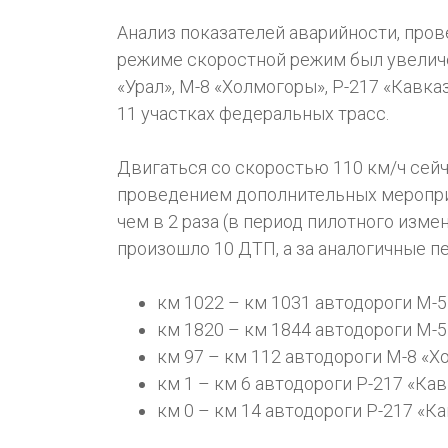
Анализ показателей аварийности, пров
режиме скоростной режим был увеличен
«Урал», М-8 «Холмогоры», Р-217 «Кавк
11 участках федеральных трасс.
Двигаться со скоростью 110 км/ч сейч
проведением дополнительных меропри
чем в 2 раза (в период пилотного изм
произошло 10 ДТП, а за аналогичные п
км 1022 – км 1031 автодороги М-5
км 1820 – км 1844 автодороги М-5
км 97 – км 112 автодороги М-8 «Х
км 1 – км 6 автодороги Р-217 «Кав
км 0 – км 14 автодороги Р-217 «Ка