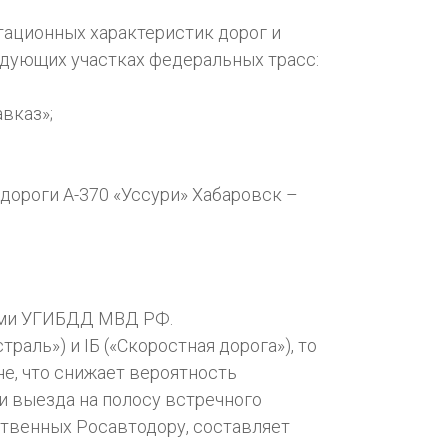
тационных характеристик дорог и
едующих участках федеральных трасс:
авказ»;
тодороги А-370 «Уссури» Хабаровск –
ями УГИБДД МВД РФ.
аль») и IБ («Скоростная дорога»), то
е, что снижает вероятность
и выезда на полосу встречного
ственных Росавтодору, составляет