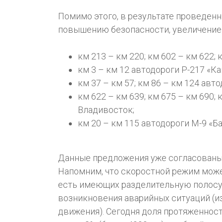
Помимо этого, в результате проведен
повышению безопасности, увеличение 
км 213 – км 220; км 602 – км 622; 
км 3 – км 12 автодороги Р-217 «Ка
км 37 – км 57; км 86 – км 124 авто
км 622 – км 639; км 675 – км 690;
Владивосток;
км 20 – км 115 автодороги М-9 «Ба
Данные предложения уже согласован
Напомним, что скоростной режим может 
есть имеющих разделительную полосу 
возникновения аварийных ситуаций (и
движения). Сегодня доля протяженност